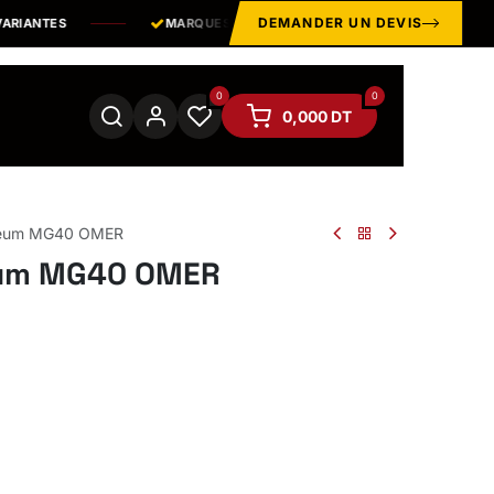
DEMANDER UN DEVIS
IANTES
MARQUES & ÉQUIPEMENTS
PROFESSIONNELS
0
0
0,000
DT
neum MG40 OMER
eum MG40 OMER