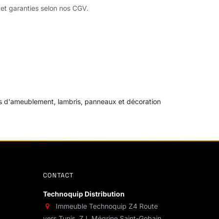
 et garanties selon nos CGV.
sus d'ameublement, lambris, panneaux et décoration
CONTACT
Technoquip Distribution
Immeuble Technoquip Z4 Route
vers Tunis, Z.I. Mégrine Saint-Gobain