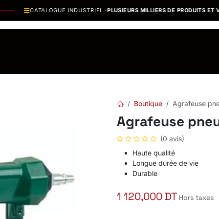
CATALOGUE INDUSTRIEL ·
PLUSIEURS MILLIERS DE PRODUITS ET VAR
os Marques
Catalogues PDF
Actualités
Recrutement
Boutique
Agrafeuse p
Agrafeuse pn
(0 avis)
Haute qualité
Longue durée de vie
Durable
1 120,000
DT
Hors taxes