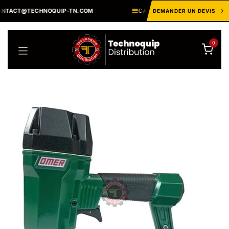
Se rendre au contenu
TACT@TECHNOQUIP-TN.COM
CATALOGUE INDUSTRIEL ·
PLUS
DEMANDER UN DEVIS
0