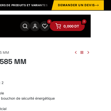
DEMANDER UN DEVIS
S DE PRODUITS ET VARIANTES
MARQUES & ÉQUIPEMENTS
PRO
0
0
0,000
DT
585 MM
e 585 MM
: 2
ple
ec bouchon de sécurité énergétique
écial