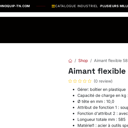
QUIP-TN.COM
CATALOGUE INDUSTRIEL ·
PLUSIEURS MILLIER
os Marques
Catalogues PDF
Actualités
Recrutement
Shop
Aimant flexible 
Aimant flexibl
(0 review)
Gérer: boîtier en plastique
Capacité de charge en kg 
Ø tête en mm : 10,0
Attribut de fonction 1 : sou
Fonction d'attribut 2 : av
Longueur totale mm : 585
Matériel1 : acier à outils sp