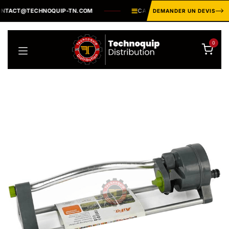
Se rendre au contenu
TACT@TECHNOQUIP-TN.COM
CATALOGUE INDUSTRIEL ·
PLUS
DEMANDER UN DEVIS
0