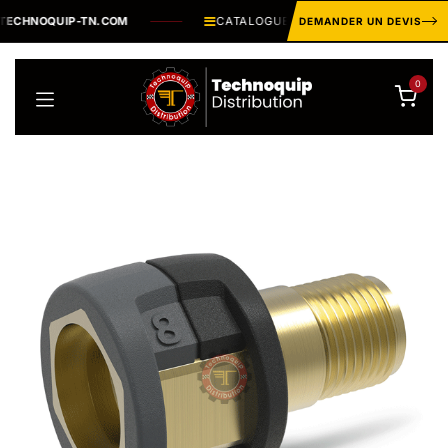
Se rendre au contenu
NOQUIP-TN.COM
CATALOGUE INDUSTRIEL ·
PLUSIEURS MILLI
DEMANDER UN DEVIS
0