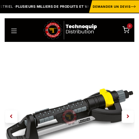
Se rendre au contenu
EL ·
PLUSIEURS MILLIERS DE PRODUITS ET VARIANTES
MARQU
DEMANDER UN DEVIS
0