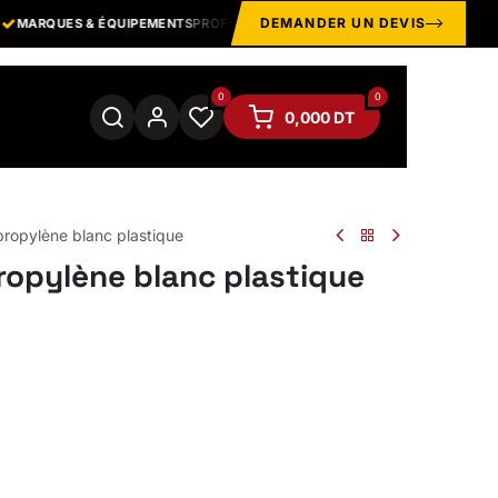
DEMANDER UN DEVIS
MARQUES & ÉQUIPEMENTS
PROFESSIONNELS
EPI · MANUTE
0
0
0,000
DT
propylène blanc plastique
ropylène blanc plastique