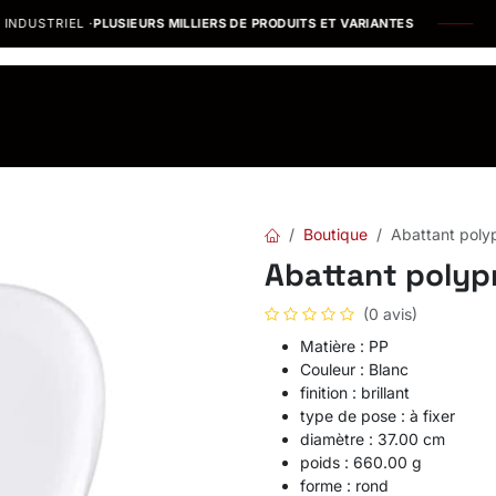
DUSTRIEL ·
PLUSIEURS MILLIERS DE PRODUITS ET VARIANTES
os Marques
Catalogues PDF
Actualités
Recrutement
Boutique
Abattant poly
Abattant polyp
(0 avis)
Matière : PP
Couleur : Blanc
finition : brillant
type de pose : à fixer
diamètre : 37.00 cm
poids : 660.00 g
forme : rond