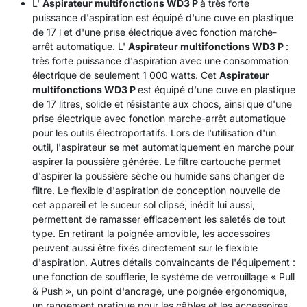
L'
Aspirateur multifonctions WD3 P
à très forte
puissance d'aspiration est équipé d'une cuve en plastique
de 17 l et d'une prise électrique avec fonction marche-
arrêt automatique. L'
Aspirateur multifonctions WD3 P
:
très forte puissance d'aspiration avec une consommation
électrique de seulement 1 000 watts. Cet
Aspirateur
multifonctions WD3 P
est équipé d'une cuve en plastique
de 17 litres, solide et résistante aux chocs, ainsi que d'une
prise électrique avec fonction marche-arrêt automatique
pour les outils électroportatifs. Lors de l'utilisation d'un
outil, l'aspirateur se met automatiquement en marche pour
aspirer la poussière générée. Le filtre cartouche permet
d'aspirer la poussière sèche ou humide sans changer de
filtre. Le flexible d'aspiration de conception nouvelle de
cet appareil et le suceur sol clipsé, inédit lui aussi,
permettent de ramasser efficacement les saletés de tout
type. En retirant la poignée amovible, les accessoires
peuvent aussi être fixés directement sur le flexible
d'aspiration. Autres détails convaincants de l'équipement :
une fonction de soufflerie, le système de verrouillage « Pull
& Push », un point d'ancrage, une poignée ergonomique,
un rangement pratique pour les câbles et les accessoires.