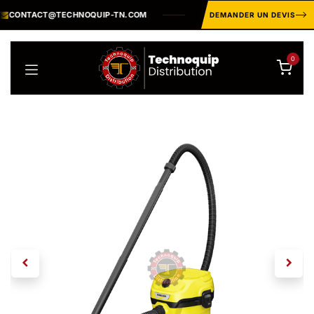
Se rendre au contenu
TECHNOQUIP-TN.COM
CATALOGUE INDUSTRIEL ·
PLUSIEURS M
DEMANDER UN DEVIS
0