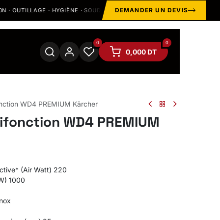
DEMANDER UN DEVIS
LLAGE · HYGIÈNE · SOUDAGE
STOCK & SHOWROOM À
MÉGRINE
0
0
0,000
DT
fonction WD4 PREMIUM Kärcher
tifonction WD4 PREMIUM
ctive* (Air Watt) 220
W) 1000
inox