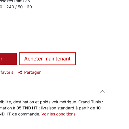
ssoires (mm) 35
0 - 240 / 50 - 60
er
​Acheter maintenant
 favoris
Partager
ibilité, destination et poids volumétrique. Grand Tunis :
rmation à
35 TND HT
; livraison standard à partir de
10
TND HT
de commande.
Voir les conditions