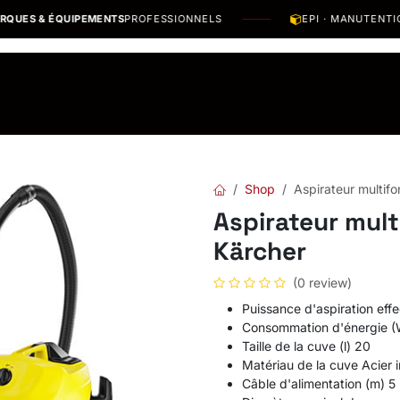
ÉQUIPEMENTS
PROFESSIONNELS
EPI · MANUTENTION · OUTI
os Marques
Catalogues PDF
Actualités
Recrutement
Shop
Aspirateur multi
Aspirateur mul
Kärcher
(0 review)
Puissance d'aspiration effe
Consommation d'énergie (
Taille de la cuve (l) 20
Matériau de la cuve Acier 
Câble d'alimentation (m) 5