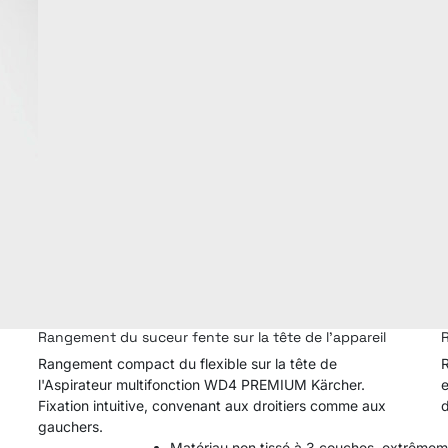
Rangement du suceur fente sur la tête de l'appareil
R
Rangement compact du flexible sur la tête de
R
l'Aspirateur multifonction WD4 PREMIUM Kärcher.
e
Fixation intuitive, convenant aux droitiers comme aux
d
gauchers.
Matériau non tissé à 3 couches, extrêmemen