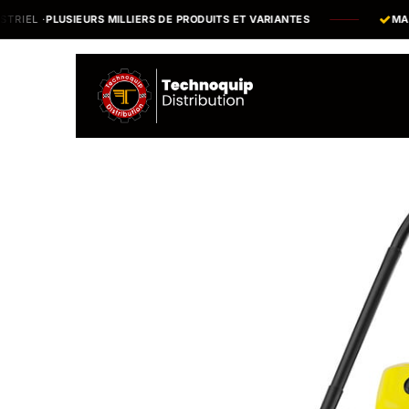
Se rendre au contenu
LUSIEURS MILLIERS DE PRODUITS ET VARIANTES
MARQUES & 
Catalogue
N