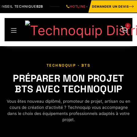
Se rendre au contenu
SEIL TECHNIQUE
B2B
HOTLINE
+216 31 32 21 20
DEMANDER UN DEVIS
0
TECHNOQUIP · BTS
PRÉPARER MON PROJET
BTS AVEC TECHNOQUIP
Vous êtes nouveau diplômé, promoteur de projet, artisan ou en
cours de création d'activité ? Technoquip vous accompagne
dans le choix des équipements professionnels adaptés à votre
projet.