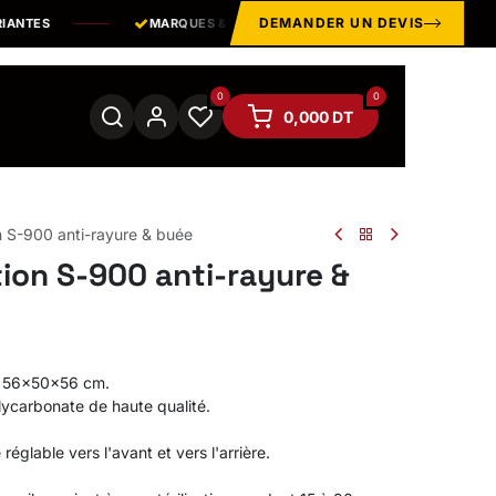
DEMANDER UN DEVIS
TES
MARQUES & ÉQUIPEMENTS
PROFESSIONNELS
0
0
0,000
DT
n S-900 anti-rayure & buée
ion S-900 anti-rayure &
56x50x56 cm.
lycarbonate de haute qualité.
églable vers l'avant et vers l'arrière.