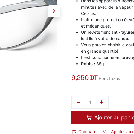
Dans les appareils autoclav
minutes avec de la vapeur
Celsius.
Il offre une protection éle
et mécaniques.
Un revêtement anti-rayures 
lentille à votre demande.
Vous pouvez choisir la cou
en grande quantité.
Il est conditionné en prévoy
Poids :
35g
9,250
DT
Hors taxes
Ajouter au pani
Comparer
Ajouter aux