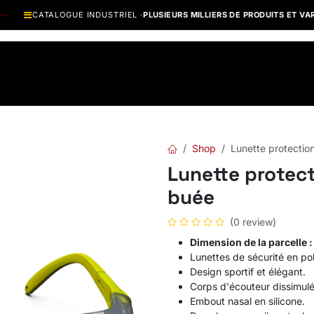
CATALOGUE INDUSTRIEL ·
PLUSIEURS MILLIERS DE PRODUITS ET VARIAN
os Marques
Catalogues PDF
Actualités
Recrutement
Shop
Lunette protectio
Lunette protect
buée
(0 review)
Dimension de la parcelle :
Lunettes de sécurité en po
Design sportif et élégant.
Corps d'écouteur dissimulé r
Embout nasal en silicone.