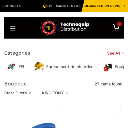
Se rendre au contenu
IONNELS
EPI · MANUTENTION · OUTILLAGE · HYGIÈNE · S
DEMANDER UN DEVIS
0
Catégories
See All
EPI
Equipement de chantier
Equipe
Boutique
27 items found.
Clear Filters
KING TONY