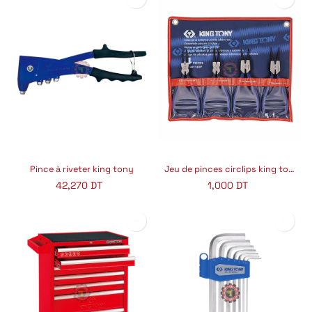
Pince à riveter king tony
Jeu de pinces circlips king tony
42,270
DT
1,000
DT