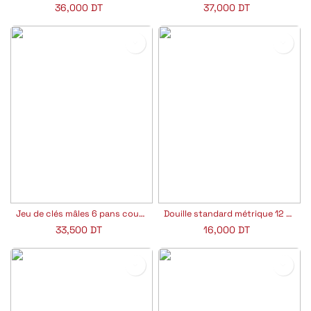
36,000
DT
37,000
DT
Jeu de clés mâles 6 pans courtes métriques en étui 9 pièces
Douille standard métrique 12 pans 3/4"
33,500
DT
16,000
DT