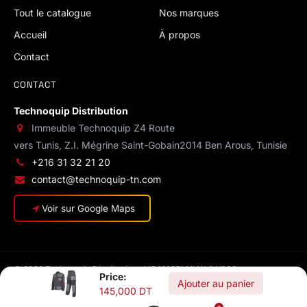
Tout le catalogue
Nos marques
Accueil
À propos
Contact
CONTACT
Technoquip Distribution
Immeuble Technoquip Z4 Route
vers Tunis, Z.I. Mégrine Saint-Gobain
2014 Ben Arous, Tunisie
+216 31 32 21 20
contact@technoquip-tn.com
Voir sur Google Maps
© 2026 Technoquip Distribution · MF 1293714/M/A/M/000
Price:
Confidentialité
·
CGV
·
Conditions de livraison
·
Mentions légales
Ajouter au panier
145,000
DT