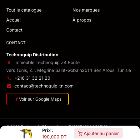
Tout le catalogue
Nos marques
Accueil
À propos
Contact
CONTACT
Technoquip Distribution
Immeuble Technoquip Z4 Route
vers Tunis, Z.I. Mégrine Saint-Gobain
2014 Ben Arous, Tunisie
+216 31 32 21 20
contact@technoquip-tn.com
Voir sur Google Maps
© 2026 Technoquip Distribution · MF 1293714/M/A/M/000
Prix :
Confidentialité
·
CGV
·
Conditions de livraison
·
Mentions légales
Ajouter au panier
190,000
DT