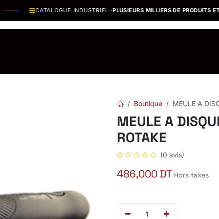
CATALOGUE INDUSTRIEL ·
PLUSIEURS MILLIERS DE PRODUITS ET V
os Marques
Catalogues PDF
Actualités
Recrutement
Boutique
MEULE A DIS
MEULE A DISQU
ROTAKE
(0 avis)
486,000
DT
Hors taxes