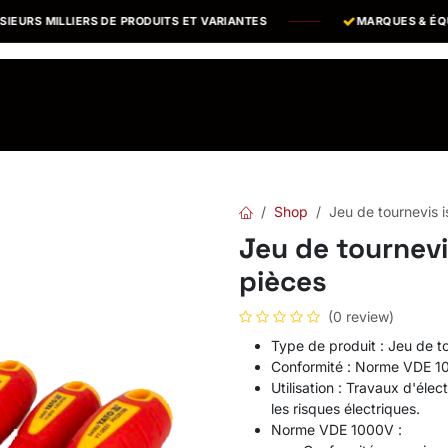
RS MILLIERS DE PRODUITS ET VARIANTES
MARQUES & ÉQUIP
os Marques
Catalogues PDF
Actualités
Recrutement
Shop
Jeu de tournevis 
Jeu de tournevi
pièces
(0 review)
Type de produit : Jeu de to
Conformité : Norme VDE 1
Utilisation : Travaux d'éle
les risques électriques.
Norme VDE 1000V :