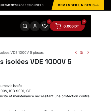
DEMANDER UN DEVIS
EMENTS
PROFESSIONNELS
EPI · MANUTENTION · OUTILLAGE
0
0
0,000
DT
isolées VDE 1000V 5 pièces
s isolées VDE 1000V 5
urnevis isolés
000V, ISO 9001, CE
ctricité et maintenance nécessitant une protection contre