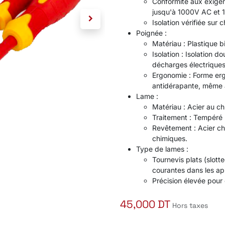
Conformité aux exigen
jusqu'à 1000V AC et 
Isolation vérifiée sur c
Poignée :
Matériau : Plastique b
Isolation : Isolation 
décharges électriques
Ergonomie : Forme erg
antidérapante, même 
Lame :
Matériau : Acier au c
Traitement : Tempéré p
Revêtement : Acier chr
chimiques.
Type de lames :
Tournevis plats (slotte
courantes dans les app
Précision élevée pour
45,000
DT
Hors taxes