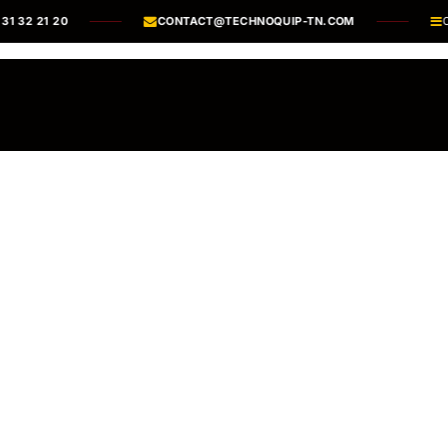
1 32 21 20
CONTACT@TECHNOQUIP-TN.COM
CA
os Marques
Catalogues PDF
Actualités
Recrutement